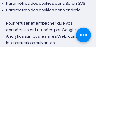
Paramètres des cookies dans Safari (iOS)
Paramètres des cookies dans Android
Pour refuser et empêcher que vos
données soient utilisées par Google
Analytics sur tous les sites Web, consultez
les instructions suivantes :
https://tools.google.com/dlpage/gaoptout?
hl=fr
Il se peut que nous modifiions cette
politique en matière de cookies. Nous vous
encourageons à consulter régulièrement
cette page pour obtenir les dernières
informations sur les cookies.
NOUS CONTACTER