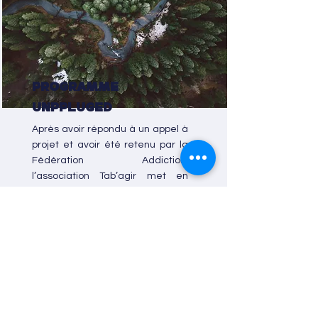
Programme
Unppluged
Après avoir répondu à un appel à
projet et avoir été retenu par la
Fédération Addiction,
l’association Tab’agir met en
place, depuis 2019, le
programme Unplugged au sein
des établissements scolaires de
l’Yonne et la Nièvre.
LIRE PLUS